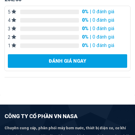
0%
| 0 đánh giá
5
0%
| 0 đánh giá
4
0%
| 0 đánh giá
3
0%
| 0 đánh giá
2
0%
| 0 đánh giá
1
ĐÁNH GIÁ NGAY
CÔNG TY CỔ PHẦN VN NASA
Chuyên cung cấp, phân phối máy bơm
nước, thiết bị điện cơ, cơ khí