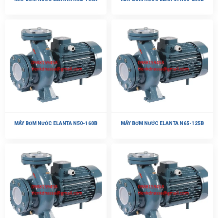
MÁY BƠM NƯỚC ELANTA N50-160B
MÁY BƠM NƯỚC ELANTA N65-125B