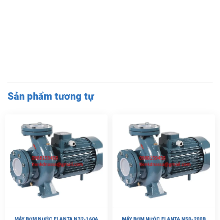
Sản phẩm tương tự
MÁY BƠM NƯỚC ELANTA N32-160A
MÁY BƠM NƯỚC ELANTA N50-200B