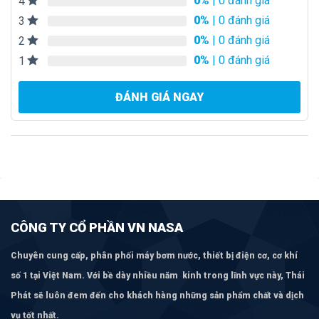
0%
| 0 đánh giá
4
0%
| 0 đánh giá
3
0%
| 0 đánh giá
2
0%
| 0 đánh giá
1
ĐÁNH GIÁ NGAY
CÔNG TY CỔ PHẦN VN NASA
Chuyên cung cấp, phân phối máy bơm
nước, thiết bị điện cơ, cơ khí
số 1 tại Việt Nam. Với bề dày nhiều năm kinh trong lĩnh vực này, Thái
Phát sẽ luôn đem đến cho khách hàng những sản phẩm chất và dịch
vụ tốt nhất.