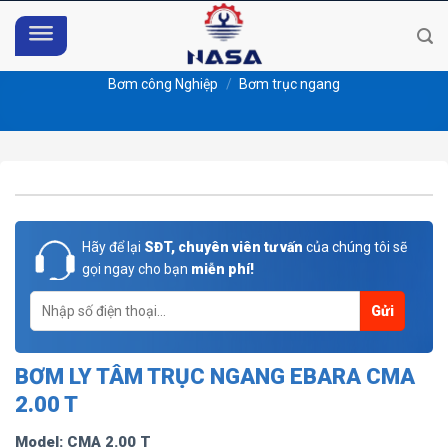
Skip
to
content
Bơm công Nghiệp
/
Bơm trục ngang
Hãy để lại
SĐT, chuyên viên tư vấn
của chúng tôi sẽ
gọi ngay cho bạn
miễn phí!
BƠM LY TÂM TRỤC NGANG EBARA CMA
2.00 T
Model: CMA 2.00 T