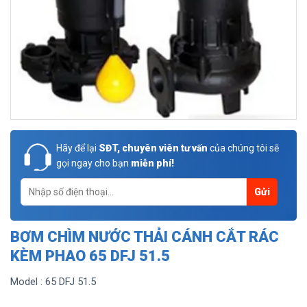
Hãy để lại
SĐT, chuyên viên tư vấn
của chúng tôi sẽ
gọi ngay cho bạn
miễn phí!
BƠM CHÌM NƯỚC THẢI CÁNH CẮT RÁC
KÈM PHAO 65 DFJ 51.5
Model : 65 DFJ 51.5