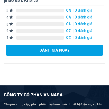
phao 65 DFJ 51.5
0%
| 0 đánh giá
5
0%
| 0 đánh giá
4
0%
| 0 đánh giá
3
0%
| 0 đánh giá
2
0%
| 0 đánh giá
1
ĐÁNH GIÁ NGAY
CÔNG TY CỔ PHẦN VN NASA
Chuyên cung cấp, phân phối máy bơm
nước, thiết bị điện cơ, cơ khí