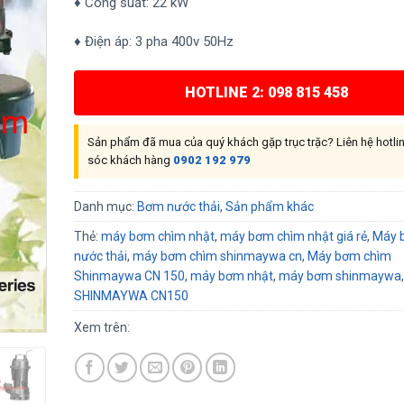
♦ Công suất: 22 kW
♦ Điện áp: 3 pha 400v 50Hz
HOTLINE 2: 098 815 458
Sản phẩm đã mua của quý khách gặp trục trặc? Liên hệ hotl
sóc khách hàng
0902 192 979
Danh mục:
Bơm nước thải
,
Sản phẩm khác
Thẻ:
máy bơm chìm nhật
,
máy bơm chìm nhật giá rẻ
,
Máy 
nước thải
,
máy bơm chìm shinmaywa cn
,
Máy bơm chìm
Shinmaywa CN 150
,
máy bơm nhật
,
máy bơm shinmaywa
,
SHINMAYWA CN150
Xem trên: