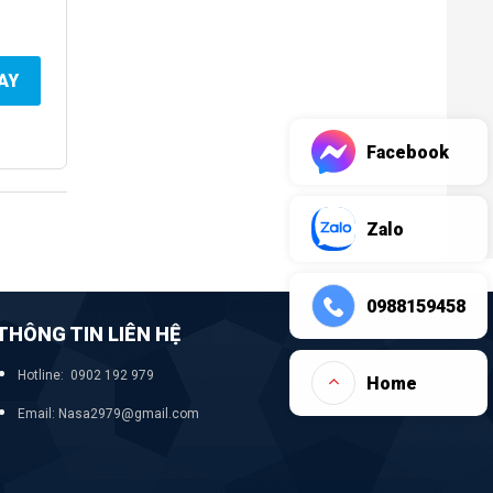
AY
Facebook
Zalo
0988159458
THÔNG TIN LIÊN HỆ
Hotline: 0902 192 979
Home
Email: Nasa2979@gmail.com