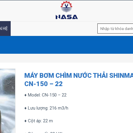
Tìm
N HỆ
kiếm:
MÁY BƠM CHÌM NƯỚC THẢI SHINM
CN-150 – 22
♦ Model: CN-150 – 22
♦ Lưu lượng: 216 m3/h
♦ Cột áp: 22 m