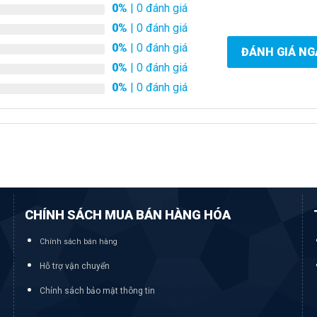
0%
| 0 đánh giá
0%
| 0 đánh giá
0%
| 0 đánh giá
ĐÁNH GIÁ NG
0%
| 0 đánh giá
0%
| 0 đánh giá
CHÍNH SÁCH MUA BÁN HÀNG HÓA
Chính sách bán hàng
Hỗ trợ vận chuyển
Chính sách bảo mật thông tin