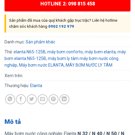
HOTLINE 2: 098 815 458
Sản phẩm đã mua của quý khách gặp trục trặc? Liên hệ hotline
chăm sóc khách hàng
0902 192 979
Danh mục:
Sản phẩm khác
Thẻ:
elanta N65-125B
,
máy bơm conforto
,
máy bơm elanta
,
máy
bơm elanta N65-125B
,
máy bơm ly tâm máy bơm nước công
nghiệp
,
Máy bơm nước ELANTA
,
MÁY BƠM NƯỚC LY TÂM
Xem trên:
Thương hiệu:
Elanta
Mô tả
Máy bơm nước công nghiệp Elanta
N 32 / N 40 / N 50 / N