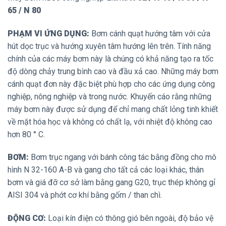
65 / N 80
PHẠM VI ỨNG DỤNG:
Bơm cánh quạt hướng tâm với cửa
hút dọc trục và hướng xuyên tâm hướng lên trên. Tính năng
chính của các máy bơm này là chúng có khả năng tạo ra tốc
độ dòng chảy trung bình cao và đầu xả cao. Những máy bơm
cánh quạt đơn này đặc biệt phù hợp cho các ứng dụng công
nghiệp, nông nghiệp và trong nước. Khuyến cáo rằng những
máy bơm này được sử dụng để chỉ mang chất lỏng tinh khiết
về mặt hóa học và không có chất lạ, với nhiệt độ không cao
hơn 80 ° C.
BƠM:
Bơm trục ngang với bánh công tác bằng đồng cho mô
hình N 32-160 A-B và gang cho tất cả các loại khác, thân
bơm và giá đỡ cơ sở làm bằng gang G20, trục thép không gỉ
AISI 304 và phớt cơ khí bằng gốm / than chì.
ĐỘNG CƠ:
Loại kín điện có thông gió bên ngoài, độ bảo vệ