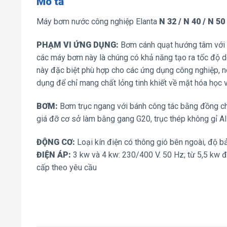
Mô tả
Máy bơm nước công nghiệp Elanta
N 32 / N 40 / N 50
PHẠM VI ỨNG DỤNG:
Bơm cánh quạt hướng tâm với c
các máy bơm này là chúng có khả năng tạo ra tốc độ 
này đặc biệt phù hợp cho các ứng dụng công nghiệp, 
dụng để chỉ mang chất lỏng tinh khiết về mặt hóa học v
BƠM:
Bơm trục ngang với bánh công tác bằng đồng cho
giá đỡ cơ sở làm bằng gang G20, trục thép không gỉ AI
ĐỘNG CƠ:
Loại kín điện có thông gió bên ngoài, độ bả
ĐIỆN ÁP:
3 kw và 4 kw: 230/400 V. 50 Hz; từ 5,5 kw 
cấp theo yêu cầu