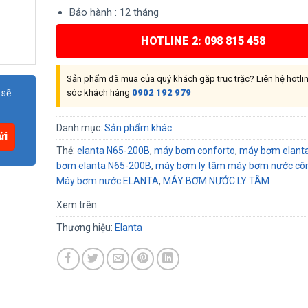
Bảo hành : 12 tháng
HOTLINE 2: 098 815 458
Sản phẩm đã mua của quý khách gặp trục trặc? Liên hệ hotl
 sẽ
sóc khách hàng
0902 192 979
Danh mục:
Sản phẩm khác
Thẻ:
elanta N65-200B
,
máy bơm conforto
,
máy bơm elant
bơm elanta N65-200B
,
máy bơm ly tâm máy bơm nước côn
Máy bơm nước ELANTA
,
MÁY BƠM NƯỚC LY TÂM
Xem trên:
Thương hiệu:
Elanta