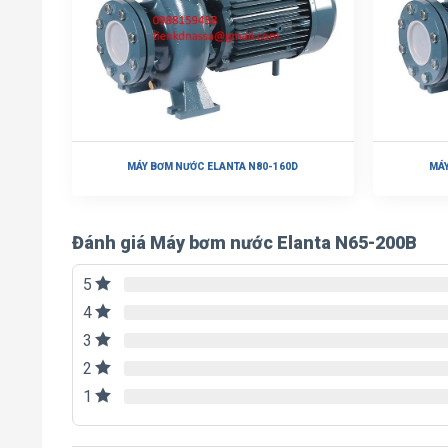
MÁY BƠM NƯỚC ELANTA N80-160D
MÁY
Đánh giá Máy bơm nước Elanta N65-200B
5
4
3
2
1