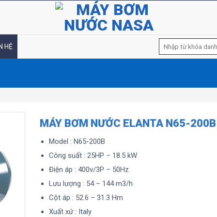
Tìm
N HỆ
kiếm:
MÁY BƠM NƯỚC ELANTA N65-200B
Model : N65-200B
Công suất : 25HP – 18.5 kW
Điện áp : 400v/3P – 50Hz
Lưu lượng : 54 – 144 m3/h
Cột áp : 52.6 – 31.3 Hm
Xuất xứ : Italy