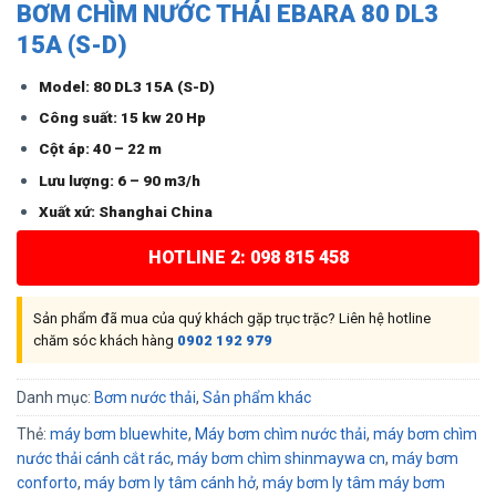
BƠM CHÌM NƯỚC THẢI EBARA 80 DL3
15A (S-D)
Model: 80 DL3 15A (S-D)
Công suất: 15 kw 20 Hp
Cột áp: 40 – 22 m
Lưu lượng: 6 – 90 m3/h
Xuất xứ: Shanghai China
HOTLINE 2: 098 815 458
Sản phẩm đã mua của quý khách gặp trục trặc? Liên hệ hotline
chăm sóc khách hàng
0902 192 979
Danh mục:
Bơm nước thải
,
Sản phẩm khác
Thẻ:
máy bơm bluewhite
,
Máy bơm chìm nước thải
,
máy bơm chìm
nước thải cánh cắt rác
,
máy bơm chìm shinmaywa cn
,
máy bơm
conforto
,
máy bơm ly tâm cánh hở
,
máy bơm ly tâm máy bơm