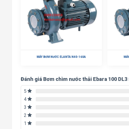
MÁY BƠM NƯỚC ELANTA N40-160A
MÁY
Đánh giá Bơm chìm nước thải Ebara 100 DL3 
5
4
3
2
1