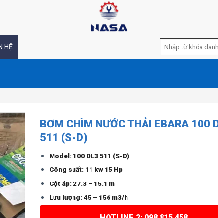
Tìm
N HỆ
kiếm:
BƠM CHÌM NƯỚC THẢI EBARA 100 
511 (S-D)
Model: 100 DL3 511 (S-D)
Công suất: 11 kw 15 Hp
Cột áp: 27.3 – 15.1 m
Lưu lượng: 45 – 156 m3/h
HOTLINE 2: 098 815 458