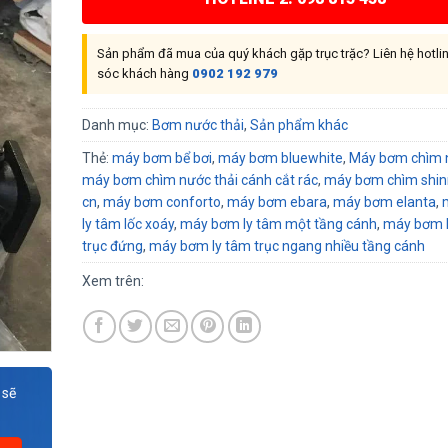
Sản phẩm đã mua của quý khách gặp trục trặc? Liên hệ hotl
sóc khách hàng
0902 192 979
Danh mục:
Bơm nước thải
,
Sản phẩm khác
Thẻ:
máy bơm bể bơi
,
máy bơm bluewhite
,
Máy bơm chìm n
máy bơm chìm nước thải cánh cắt rác
,
máy bơm chìm shi
cn
,
máy bơm conforto
,
máy bơm ebara
,
máy bơm elanta
,
ly tâm lốc xoáy
,
máy bơm ly tâm một tầng cánh
,
máy bơm 
trục đứng
,
máy bơm ly tâm trục ngang nhiều tầng cánh
Xem trên:
 sẽ