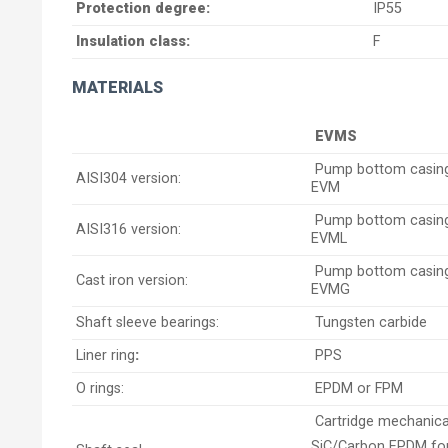
Protection degree:
IP55
Insulation class:
F
MATERIALS
EVMS
Pump bottom casing i
AISI304 version:
EVM
Pump bottom casing i
AISI316 version:
EVML
Pump bottom casing i
Cast iron version:
EVMG
Shaft sleeve bearings:
Tungsten carbide
Liner ring
:
PPS
O rings:
EPDM or FPM
Cartridge mechanical
SiC/Carbon EPDM fo