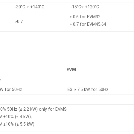
-30°C ÷ +140°C
-15°C÷ +120°C
> 0.6 for EVM32
>0.7
> 0.7 for EVM45,64
EVM
z
kW for 50Hz
IE3 ≥ 7.5 kW for 50Hz
0% 50Hz (≤ 2.2 kW) only for EVMS
V ±10% (≤ 4 kW),
V ±10% (≥ 5.5 kW)