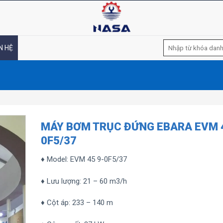
Tìm
N HỆ
kiếm:
MÁY BƠM TRỤC ĐỨNG EBARA EVM 4
0F5/37
♦ Model: EVM 45 9-0F5/37
♦ Lưu lượng: 21 – 60 m3/h
♦ Cột áp: 233 – 140 m