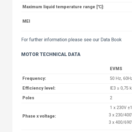
Maximum liquid temperature range [℃]:
MEI
For further information please see our Data Book
MOTOR TECHNICAL DATA
EVMS
Frequency:
50 Hz, 60H
Efficiency level:
IE3 ≥ 0,75 
Poles
2
1 x 230V ±1
3 x 230/400
Phase x voltage:
3 x 400/690