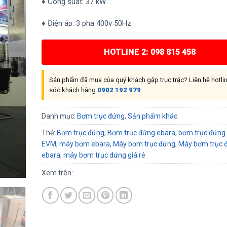
♦ Công suất: 37 kW
♦ Điện áp: 3 pha 400v 50Hz
HOTLINE 2: 098 815 458
Sản phẩm đã mua của quý khách gặp trục trặc? Liên hệ hotl
sóc khách hàng
0902 192 979
Danh mục:
Bơm trục đứng
,
Sản phẩm khác
Thẻ:
Bơm trục đứng
,
Bơm trục đứng ebara
,
bơm trục đứng
EVM
,
máy bơm ebara
,
Máy bơm trục đứng
,
Máy bơm trục 
ebara
,
máy bơm trục đứng giá rẻ
Xem trên: